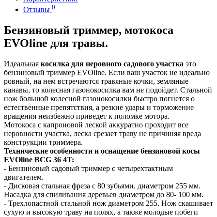
0
Отзывы
Бензиновый триммер, мотокоса
EVOline для травы.
Идеальная
косилка для неровного садового участка
это
бензиновый триммер EVOline. Если ваш участок не идеально
ровный, на нем встречаются травяные кочки, земляные
канавы, то колесная газонокосилка вам не подойдет. Стальной
нож большой колесной газонокосилки быстро погнется о
естественные препятствия, а резкие удары и торможение
вращения неизбежно приведет к поломке мотора.
Мотокоса с капроновой леской аккуратно проходит все
неровности участка, леска срезает траву не причиняя вреда
конструкции триммера.
Технические особенности и оснащение бензиновой косы
EVOline BCG 36 4T:
- Бензиновый садовый триммер с четырехтактным
двигателем.
- Дисковая стальная фреза с 80 зубьями, диаметром 255 мм.
Насадка для спиливания деревьев диаметром до 80- 100 мм.
- Трехлопастной стальной нож диаметром 255. Нож скашивает
сухую и высокую траву на полях, а также молодые побеги