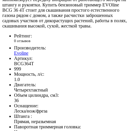
штангу и рукоятки. Купить бензиновый триммер EVOline
BCG 36 4T стоит для скашивания простого естественного
газона рядом с домом, а также расчистки заброшенных
садовых участков от дикорастущих растений, работы в полях,
скашивания высокой, сухой, жесткой травы.
Рейтинг:
0 отзывов
Производитель:
Evoline
Артикул:
BCG364T
999
Мощность, л/с:
1.0
Двигатель:
Четырехтактный
Объем цилиндра, см3:
36
Оснащение:
Леска/нож/фреза
Штанга :
Прямая, неразьемная
Паворотная триммерная головка: