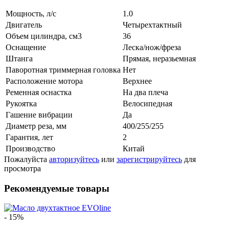
Мощность, л/с
1.0
Двигатель
Четырехтактный
Объем цилиндра, см3
36
Оснащение
Леска/нож/фреза
Штанга
Прямая, неразьемная
Паворотная триммерная головка
Нет
Расположение мотора
Верхнее
Ременная оснастка
На два плеча
Рукоятка
Велосипедная
Гашение вибрации
Да
Диаметр реза, мм
400/255/255
Гарантия, лет
2
Производство
Китай
Пожалуйста
авторизуйтесь
или
зарегистрируйтесь
для
просмотра
Рекомендуемые товары
- 15%