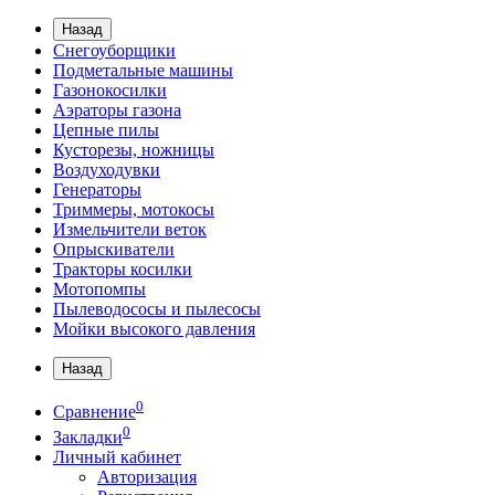
Назад
Снегоуборщики
Подметальные машины
Газонокосилки
Аэраторы газона
Цепные пилы
Кусторезы, ножницы
Воздуходувки
Генераторы
Триммеры, мотокосы
Измельчители веток
Опрыскиватели
Тракторы косилки
Мотопомпы
Пылеводососы и пылесосы
Мойки высокого давления
Назад
0
Сравнение
0
Закладки
Личный кабинет
Авторизация