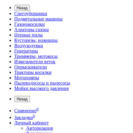
Назад
Снегоуборщики
Подметальные машины
Газонокосилки
Аэраторы газона
Цепные пилы
Кусторезы, ножницы
Воздуходувки
Генераторы
Триммеры, мотокосы
Измельчители веток
Опрыскиватели
Тракторы косилки
Мотопомпы
Пылеводососы и пылесосы
Мойки высокого давления
Назад
0
Сравнение
0
Закладки
Личный кабинет
Авторизация