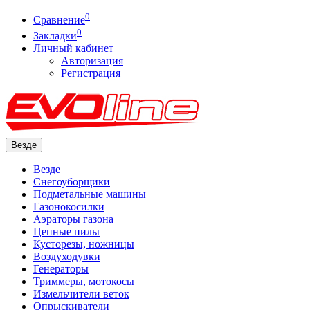
0
Сравнение
0
Закладки
Личный кабинет
Авторизация
Регистрация
Везде
Везде
Снегоуборщики
Подметальные машины
Газонокосилки
Аэраторы газона
Цепные пилы
Кусторезы, ножницы
Воздуходувки
Генераторы
Триммеры, мотокосы
Измельчители веток
Опрыскиватели