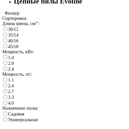
Цепные пилы Evoline
Фильтр
Сортировка:
Длина шины, см/":
30/12
35/14
40/16
45/18
Мощность, кВт:
1.4
2.0
2.4
Мощность, л/с:
1.1
2.4
2.7
3.3
4.0
Назначение пилы:
Садовая
Универсальная