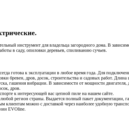
ктрические.
ительный инструмент для владельца загородного дома. В зависи
аботы в саду, опиловки деревьев, спиливанию сучьев.
всегда готова к эксплуатации в любое время года. Для подключе
и бревен, дров, досок, строительства и садовых работ. Длина шины
ска, гашения вибрации. В зависимости от мощности двигателя,
сок, дров.
спорте к интересующей вас цепной пиле на нашем сайте.
в любой регион страны. Выдается полный пакет документации, 
ым клиентам можно с доставкой через наиболее удобную трансп
нии EVOline.