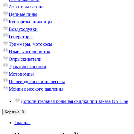
Аэраторы газона
Цепные пилы
Кусторезы, ножницы
Воздуходувки
Генераторы
Триммеры, мотокосы
Измельчители веток
Опрыскиватели
Тракторы косилки
Мотопомпы
Пылеводососы и пылесосы
Мойки высокого давления
Дополнительная большая скидка при заказе On-Line
Корзина
: 0
Главная