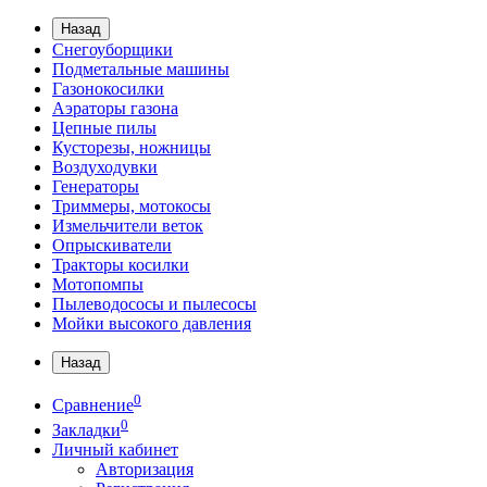
Назад
Снегоуборщики
Подметальные машины
Газонокосилки
Аэраторы газона
Цепные пилы
Кусторезы, ножницы
Воздуходувки
Генераторы
Триммеры, мотокосы
Измельчители веток
Опрыскиватели
Тракторы косилки
Мотопомпы
Пылеводососы и пылесосы
Мойки высокого давления
Назад
0
Сравнение
0
Закладки
Личный кабинет
Авторизация