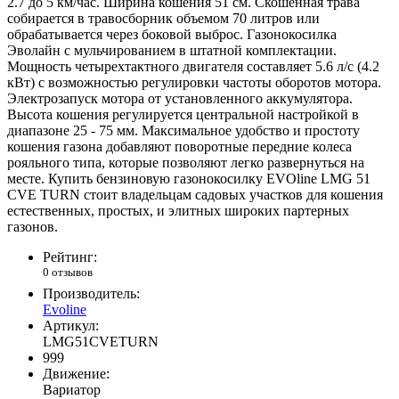
2.7 до 5 км/час. Ширина кошения 51 см. Скошенная трава
собирается в травосборник объемом 70 литров или
обрабатывается через боковой выброс. Газонокосилка
Эволайн с мульчированием в штатной комплектации.
Мощность четырехтактного двигателя составляет 5.6 л/с (4.2
кВт) с возможностью регулировки частоты оборотов мотора.
Электрозапуск мотора от установленного аккумулятора.
Высота кошения регулируется центральной настройкой в
диапазоне 25 - 75 мм. Максимальное удобство и простоту
кошения газона добавляют поворотные передние колеса
рояльного типа, которые позволяют легко развернуться на
месте. Купить бензиновую газонокосилку EVOline LMG 51
CVE TURN стоит владельцам садовых участков для кошения
естественных, простых, и элитных широких партерных
газонов.
Рейтинг:
0 отзывов
Производитель:
Evoline
Артикул:
LMG51CVETURN
999
Движение:
Вариатор