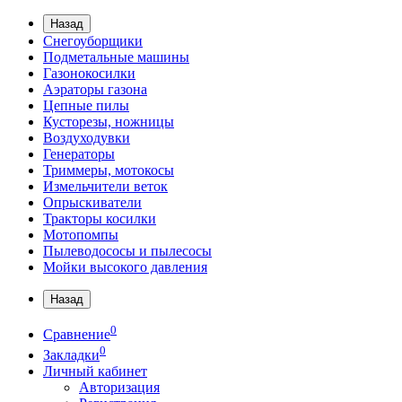
Назад
Снегоуборщики
Подметальные машины
Газонокосилки
Аэраторы газона
Цепные пилы
Кусторезы, ножницы
Воздуходувки
Генераторы
Триммеры, мотокосы
Измельчители веток
Опрыскиватели
Тракторы косилки
Мотопомпы
Пылеводососы и пылесосы
Мойки высокого давления
Назад
0
Сравнение
0
Закладки
Личный кабинет
Авторизация