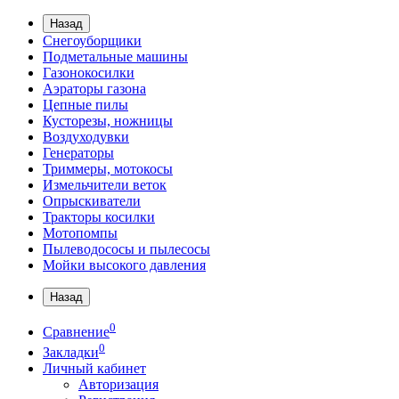
Назад
Снегоуборщики
Подметальные машины
Газонокосилки
Аэраторы газона
Цепные пилы
Кусторезы, ножницы
Воздуходувки
Генераторы
Триммеры, мотокосы
Измельчители веток
Опрыскиватели
Тракторы косилки
Мотопомпы
Пылеводососы и пылесосы
Мойки высокого давления
Назад
0
Сравнение
0
Закладки
Личный кабинет
Авторизация