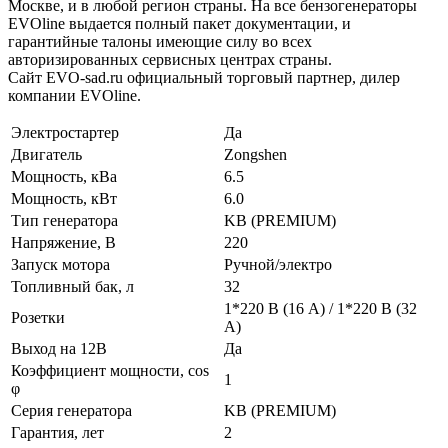
Москве, и в любой регион страны. На все бензогенераторы
EVOline выдается полный пакет документации, и
гарантийные талоны имеющие силу во всех
авторизированных сервисных центрах страны.
Сайт EVO-sad.ru официальный торговый партнер, дилер
компании EVOline.
Электростартер
Да
Двигатель
Zongshen
Мощность, кВа
6.5
Мощность, кВт
6.0
Тип генератора
KB (PREMIUM)
Напряжение, В
220
Запуск мотора
Ручной/электро
Топливный бак, л
32
1*220 В (16 А) / 1*220 В (32
Розетки
А)
Выход на 12В
Да
Коэффициент мощности, cos
1
φ
Серия генератора
KB (PREMIUM)
Гарантия, лет
2