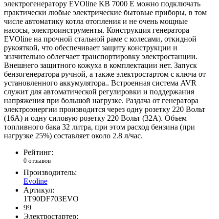
электрогенератору EVOline KB 7000 E можно подключать
практически любые электрические бытовые приборы, в том
числе автоматику котла отопления и не очень мощные
насосы, электроинструменты. Конструкция генератора
EVOline на прочной стальной раме с колесами, откидной
рукояткой, что обеспечивает защиту конструкции и
значительно облегчает транспортировку электростанции.
Внешнего защитного кожуха в комплектации нет. Запуск
бензогенератора ручной, а также электростартом с ключа от
установленного аккумулятора.. Встроенная система AVR
служит для автоматической регулировки и поддержания
напряжения при большой нагрузке. Раздача от генератора
электроэнергии производится через одну розетку 220 Вольт
(16А) и одну силовую розетку 220 Вольт (32А). Объем
топливного бака 32 литра, при этом расход бензина (при
нагрузке 25%) составляет около 2.8 л/час.
Рейтинг:
0 отзывов
Производитель:
Evoline
Артикул:
1T90DF703EVO
99
Электростартер: