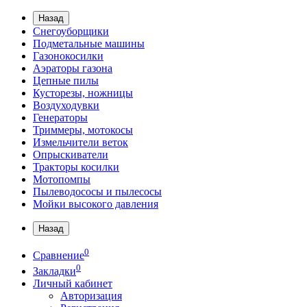
Назад
Снегоуборщики
Подметальные машины
Газонокосилки
Аэраторы газона
Цепные пилы
Кусторезы, ножницы
Воздуходувки
Генераторы
Триммеры, мотокосы
Измельчители веток
Опрыскиватели
Тракторы косилки
Мотопомпы
Пылеводососы и пылесосы
Мойки высокого давления
Назад
0
Сравнение
0
Закладки
Личный кабинет
Авторизация