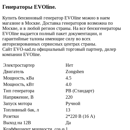
Генераторы EVOline.
Купить бензиновый генератор EVOline можно в наем
магазине в Москве. Доставка генераторов возможна по
Москве, и в любой регион страны. На все бензогенераторы
EVOline выдается полный пакет документации, и
гарантийные талоны имеющие силу во всех
авторизированных сервисных центрах страны.
Сайт EVO-sad.ru официальный торговый партнер, дилер
компании EVOline.
Электростартер
Нет
Двигатель
Zongshen
Мощность, кВа
4.5
Мощность, кВт
4.0
Тип генератора
PB (Стандарт)
Напряжение, В
220
Запуск мотора
Ручной
Топливный бак, л
13
Розетки
2*220 В (16 А)
Выход на 12В
Да
Коэффициент мощности, cos φ
1