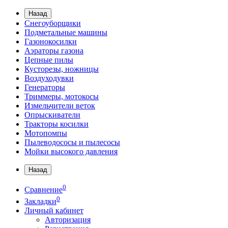
Назад
Снегоуборщики
Подметальные машины
Газонокосилки
Аэраторы газона
Цепные пилы
Кусторезы, ножницы
Воздуходувки
Генераторы
Триммеры, мотокосы
Измельчители веток
Опрыскиватели
Тракторы косилки
Мотопомпы
Пылеводососы и пылесосы
Мойки высокого давления
Назад
0
Сравнение
0
Закладки
Личный кабинет
Авторизация