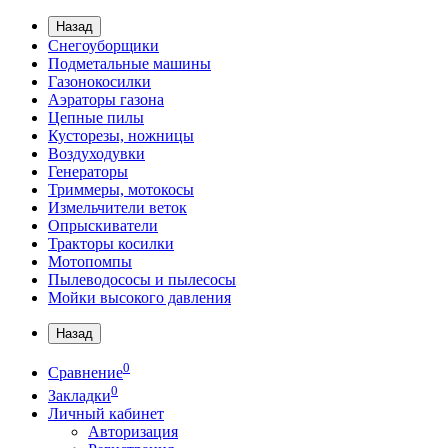
Назад
Снегоуборщики
Подметальные машины
Газонокосилки
Аэраторы газона
Цепные пилы
Кусторезы, ножницы
Воздуходувки
Генераторы
Триммеры, мотокосы
Измельчители веток
Опрыскиватели
Тракторы косилки
Мотопомпы
Пылеводососы и пылесосы
Мойки высокого давления
Назад
0
Сравнение
0
Закладки
Личный кабинет
Авторизация