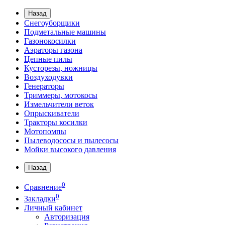
Назад
Снегоуборщики
Подметальные машины
Газонокосилки
Аэраторы газона
Цепные пилы
Кусторезы, ножницы
Воздуходувки
Генераторы
Триммеры, мотокосы
Измельчители веток
Опрыскиватели
Тракторы косилки
Мотопомпы
Пылеводососы и пылесосы
Мойки высокого давления
Назад
0
Сравнение
0
Закладки
Личный кабинет
Авторизация