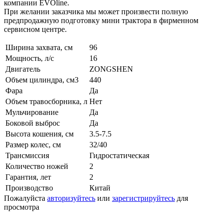
компании EVOline.
При желании заказчика мы может произвести полную
предпродажную подготовку мини трактора в фирменном
сервисном центре.
Ширина захвата, см
96
Мощность, л/с
16
Двигатель
ZONGSHEN
Объем цилиндра, см3
440
Фара
Да
Объем травосборника, л
Нет
Мульчирование
Да
Боковой выброс
Да
Высота кошения, см
3.5-7.5
Размер колес, см
32/40
Трансмиссия
Гидростатическая
Количество ножей
2
Гарантия, лет
2
Производство
Китай
Пожалуйста
авторизуйтесь
или
зарегистрируйтесь
для
просмотра