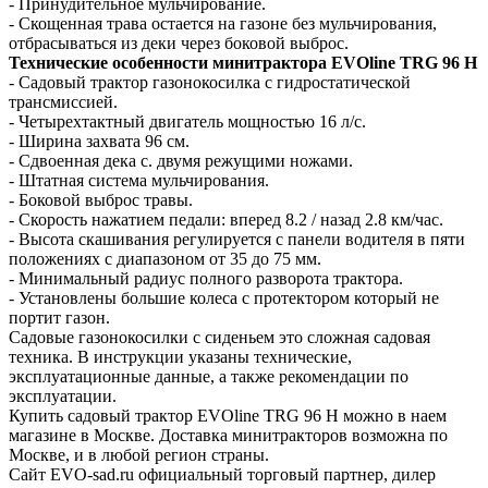
- Принудительное мульчирование.
- Скощенная трава остается на газоне без мульчирования,
отбрасываться из деки через боковой выброс.
Технические особенности минитрактора EVOline TRG 96 H
- Садовый трактор газонокосилка с гидростатической
трансмиссией.
- Четырехтактный двигатель мощностью 16 л/с.
- Ширина захвата 96 см.
- Сдвоенная дека с. двумя режущими ножами.
- Штатная система мульчирования.
- Боковой выброс травы.
- Скорость нажатием педали: вперед 8.2 / назад 2.8 км/час.
- Высота скашивания регулируется с панели водителя в пяти
положениях с диапазоном от 35 до 75 мм.
- Минимальный радиус полного разворота трактора.
- Установлены большие колеса с протектором который не
портит газон.
Садовые газонокосилки с сиденьем это сложная садовая
техника. В инструкции указаны технические,
эксплуатационные данные, а также рекомендации по
эксплуатации.
Купить садовый трактор EVOline TRG 96 H можно в наем
магазине в Москве. Доставка минитракторов возможна по
Москве, и в любой регион страны.
Сайт EVO-sad.ru официальный торговый партнер, дилер