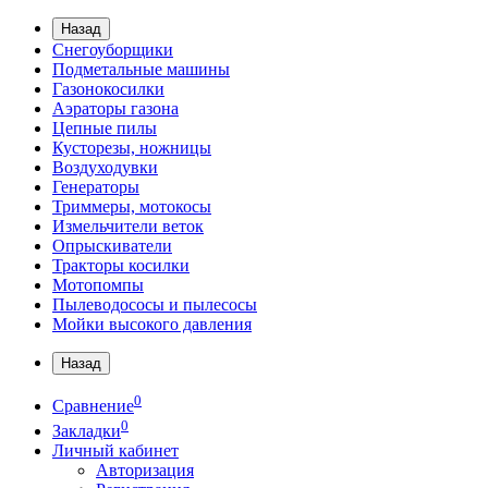
Назад
Снегоуборщики
Подметальные машины
Газонокосилки
Аэраторы газона
Цепные пилы
Кусторезы, ножницы
Воздуходувки
Генераторы
Триммеры, мотокосы
Измельчители веток
Опрыскиватели
Тракторы косилки
Мотопомпы
Пылеводососы и пылесосы
Мойки высокого давления
Назад
0
Сравнение
0
Закладки
Личный кабинет
Авторизация