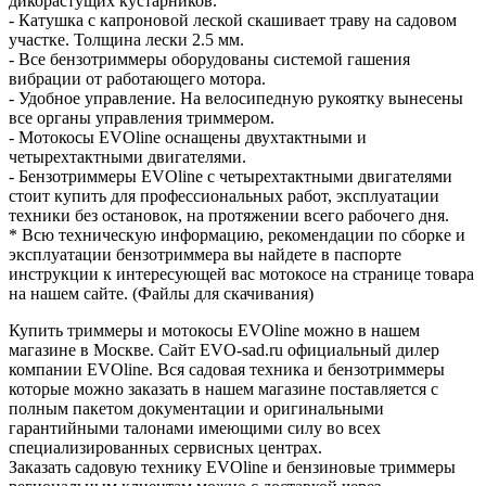
дикорастущих кустарников.
- Катушка с капроновой леской скашивает траву на садовом
участке. Толщина лески 2.5 мм.
- Все бензотриммеры оборудованы системой гашения
вибрации от работающего мотора.
- Удобное управление. На велосипедную рукоятку вынесены
все органы управления триммером.
- Мотокосы EVOline оснащены двухтактными и
четырехтактными двигателями.
- Бензотриммеры EVOline с четырехтактными двигателями
стоит купить для профессиональных работ, эксплуатации
техники без остановок, на протяжении всего рабочего дня.
* Всю техническую информацию, рекомендации по сборке и
эксплуатации бензотриммера вы найдете в паспорте
инструкции к интересующей вас мотокосе на странице товара
на нашем сайте. (Файлы для скачивания)
Купить триммеры и мотокосы EVOline можно в нашем
магазине в Москве. Сайт EVO-sad.ru официальный дилер
компании EVOline. Вся садовая техника и бензотриммеры
которые можно заказать в нашем магазине поставляется с
полным пакетом документации и оригинальными
гарантийными талонами имеющими силу во всех
специализированных сервисных центрах.
Заказать садовую технику EVOline и бензиновые триммеры