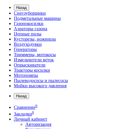
Назад
Снегоуборщики
Подметальные машины
Газонокосилки
Аэраторы газона
Цепные пилы
Кусторезы, ножницы
Воздуходувки
Генераторы
Триммеры, мотокосы
Измельчители веток
Опрыскиватели
Тракторы косилки
Мотопомпы
Пылеводососы и пылесосы
Мойки высокого давления
Назад
0
Сравнение
0
Закладки
Личный кабинет
Авторизация