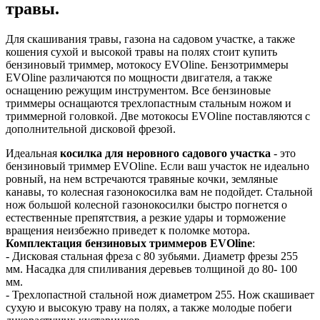
травы.
Для скашивания травы, газона на садовом участке, а также
кошения сухой и высокой травы на полях стоит купить
бензиновый триммер, мотокосу EVOline. Бензотриммеры
EVOline различаются по мощности двигателя, а также
оснащению режущим инструментом. Все бензиновые
триммеры оснащаются трехлопастным стальным ножом и
триммерной головкой. Две мотокосы EVOline поставляются с
дополнительной дисковой фрезой.
Идеальная
косилка для неровного садового участка
- это
бензиновый триммер EVOline. Если ваш участок не идеально
ровный, на нем встречаются травяные кочки, земляные
канавы, то колесная газонокосилка вам не подойдет. Стальной
нож большой колесной газонокосилки быстро погнется о
естественные препятствия, а резкие удары и торможение
вращения неизбежно приведет к поломке мотора.
Комплектация бензиновых триммеров EVOline
:
- Дисковая стальная фреза с 80 зубьями. Диаметр фрезы 255
мм. Насадка для спиливания деревьев толщиной до 80- 100
мм.
- Трехлопастной стальной нож диаметром 255. Нож скашивает
сухую и высокую траву на полях, а также молодые побеги